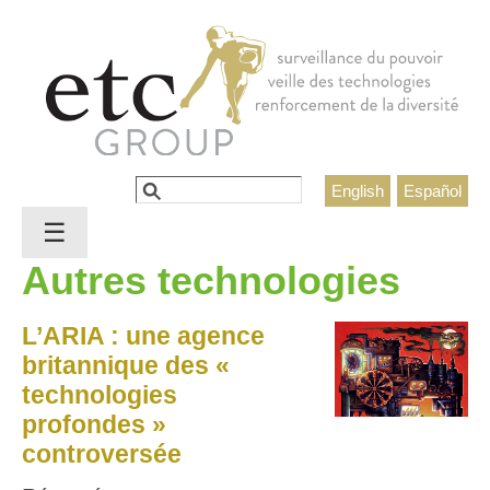
Jump to navigation
Rechercher
English
Español
Formulaire de recherche
☰
Autres technologies
L’ARIA : une agence
britannique des «
technologies
profondes »
controversée