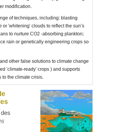
r modification.
nge of techniques, including: blasting
 or 'whitening' clouds to reflect the sun’s
ceans to nurture CO2 -absorbing plankton;
duce rain or genetically engineering crops so
.
d other false solutions to climate change
red 'climate-ready' crops ) and supports
o the climate crisis.
de
bes
t des
26