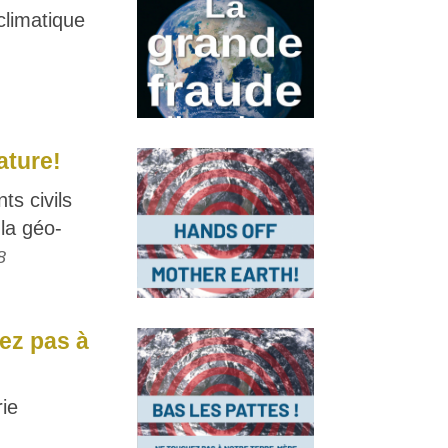
climatique
ature!
s civils
la géo-
8
hez pas à
rie