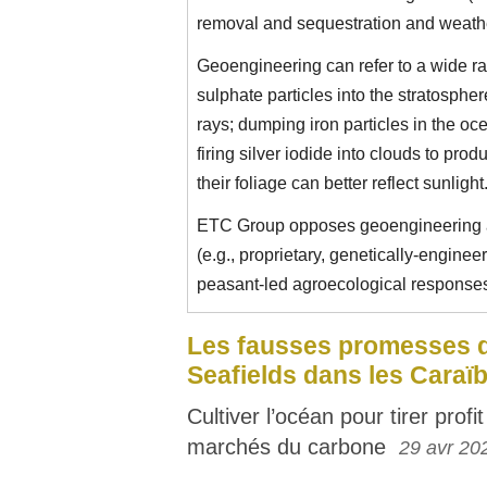
removal and sequestration and weathe
Geoengineering can refer to a wide ra
sulphate particles into the stratosphere
rays; dumping iron particles in the o
firing silver iodide into clouds to pro
their foliage can better reflect sunlight
ETC Group opposes geoengineering an
(e.g., proprietary, genetically-enginee
peasant-led agroecological responses t
Les fausses promesses 
Seafields dans les Caraï
Cultiver l’océan pour tirer profi
marchés du carbone
29 avr 20