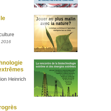
le
culture
v 2016
chnologie
 extrêmes
ion Heinrich
rogrès