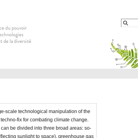
Jump to navigation
Reche
Form
ge-scale technological manipulation of the
 techno-fix for combating climate change.
can be divided into three broad areas: so-
flecting sunlight to space), greenhouse gas