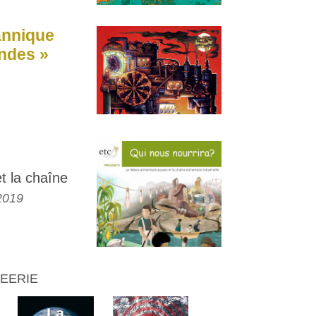
annique
ndes »
t la chaîne
2019
EERIE