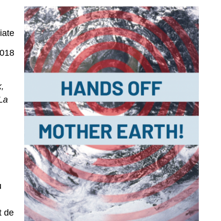
iate
2018
,
 La
u
t de