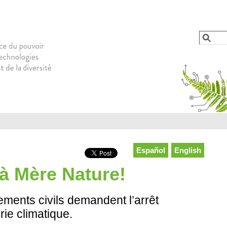
Jump to navigation
Reche
Form
Español
English
à Mère Nature!
ments civils demandent l’arrêt
ie climatique.