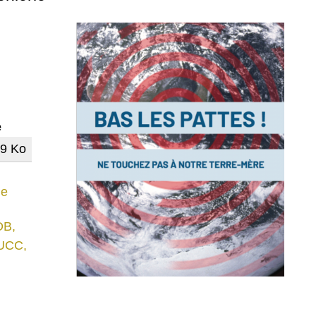
e
79 Ko
ie
DB,
UCC,