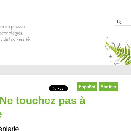
Jump to navigation
Reche
Form
Español
English
 Ne touchez pas à
e
énierie