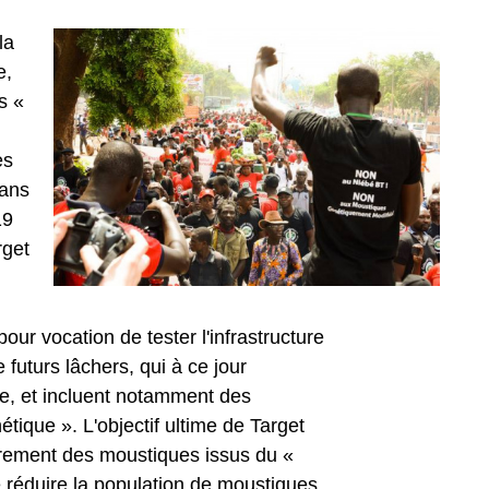
la
e,
s «
es
dans
19
rget
ur vocation de tester l'infrastructure
futurs lâchers, qui à ce jour
e, et incluent notamment des
tique ». L'objectif ultime de Target
irement des moustiques issus du «
 réduire la population de moustiques