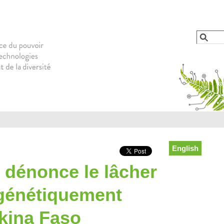
Jump to navigation
Reche
Form
English
e dénonce le lâcher
génétiquement
kina Faso