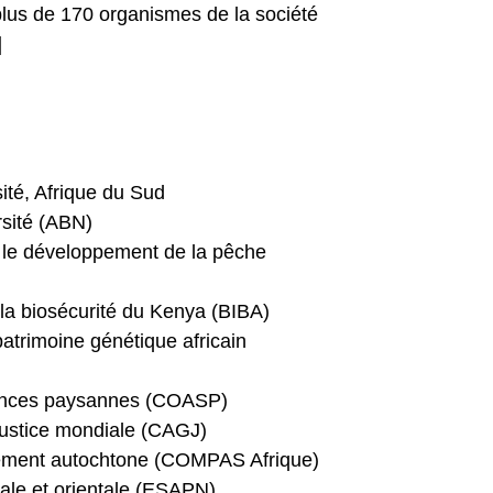
 plus de 170 organismes de la société
]
sité, Afrique du Sud
rsité (ABN)
r le développement de la pêche
t la biosécurité du Kenya (BIBA)
patrimoine génétique africain
mences paysannes (COASP)
justice mondiale (CAGJ)
ement autochtone (COMPAS Afrique)
rale et orientale (ESAPN)