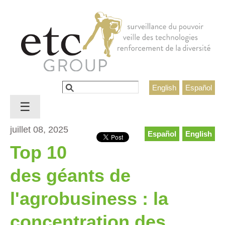
Jump to navigation
Rechercher
English
Español
Formulaire de recherche
☰
juillet 08, 2025
Español
English
Top 10
des géants de
l'agrobusiness : la
concentration des