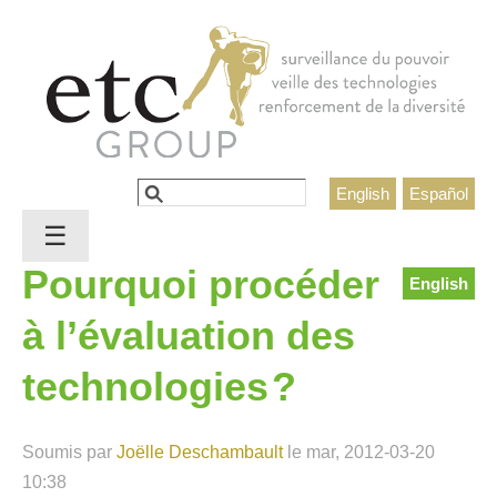
Jump to navigation
Rechercher
English
Español
Formulaire de recherche
☰
Pourquoi procéder
English
à l’évaluation des
technologies ?
Soumis par
Joëlle Deschambault
le
mar, 2012-03-20
10:38