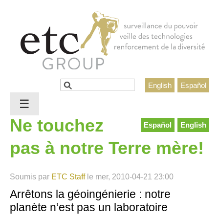
Jump to navigation
Rechercher
English
Español
Formulaire de recherche
☰
Ne touchez
Español
English
pas à notre Terre mère!
Soumis par
ETC Staff
le
mer, 2010-04-21 23:00
Arrêtons la géoingénierie : notre
planète n’est pas un laboratoire