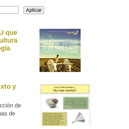
U que
ultura
ogía
exto y
cción de
nas de