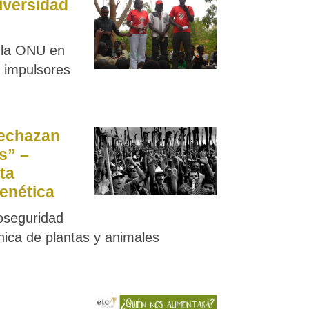
iversidad
e la ONU en
e impulsores
rechazan
s” –
sta
genética
oseguridad
nica de plantas y animales