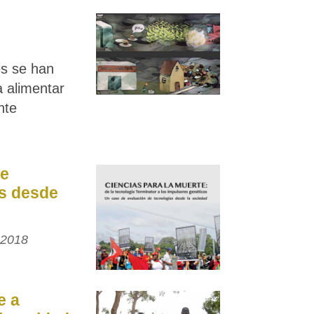
s se han
 alimentar
nte
e
as desde
 2018
e a