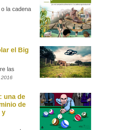
 o la cadena
ar el Big
re las
 2016
: una de
minio de
 y