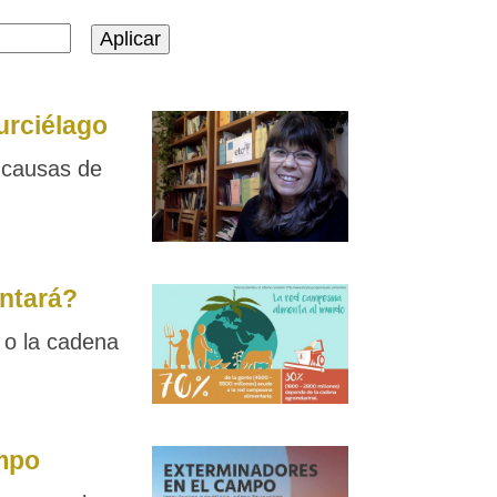
urciélago
s causas de
ntará?
 o la cadena
mpo