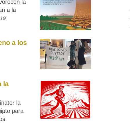
vorecen la
an a la
019
eno a los
 la
nator la
gipto para
os