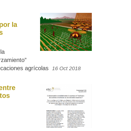
por la
s
la
orzamiento”
licaciones agrícolas
16 Oct 2018
entre
tos