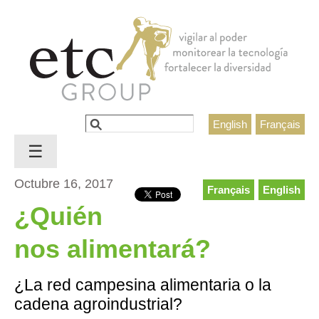
Jump to navigation
Buscar
English
Français
Formulario de búsqueda
☰
Octubre 16, 2017
Français
English
¿Quién
nos alimentará?
¿La red campesina alimentaria o la
cadena agroindustrial?