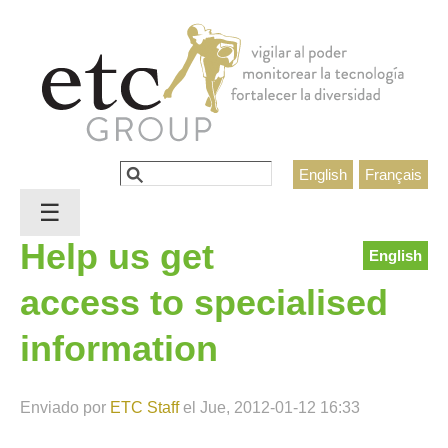
Jump to navigation
Buscar
English
Français
Formulario de búsqueda
☰
Help us get
English
access to specialised
information
Enviado por
ETC Staff
el
Jue, 2012-01-12 16:33