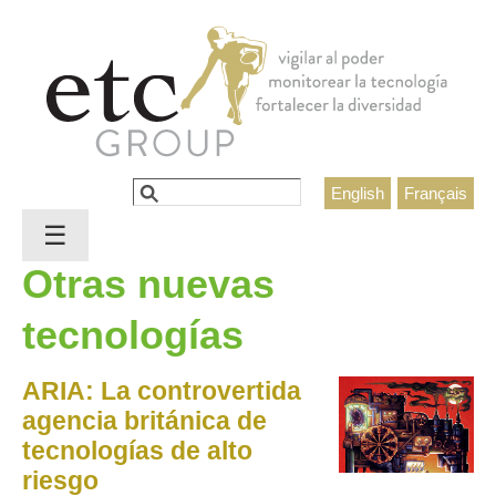
Jump to navigation
Buscar
English
Français
Formulario de búsqueda
☰
Otras nuevas
tecnologías
ARIA: La controvertida
agencia británica de
tecnologías de alto
riesgo