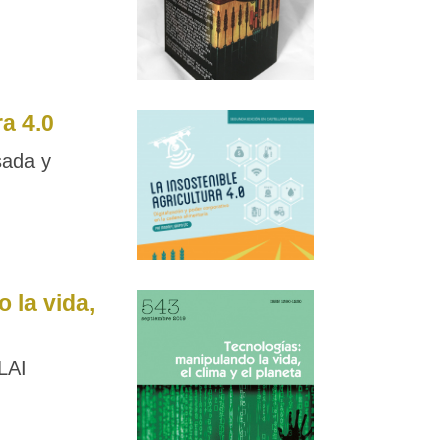
ra 4.0
sada y
 la vida,
LAI