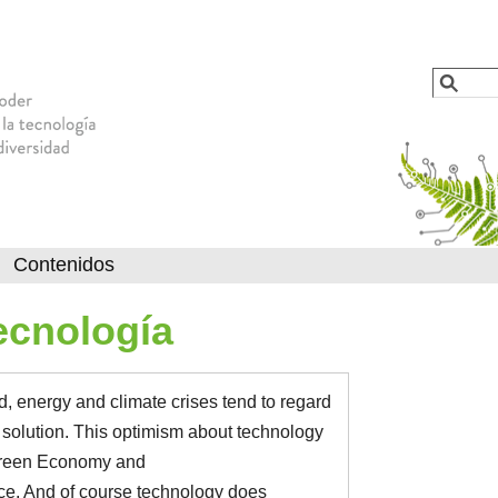
Jump to navigation
Busca
Formu
Contenidos
ecnología
od, energy and climate crises tend to regard
e solution. This optimism about technology
 Green Economy and
ce. And of course technology does