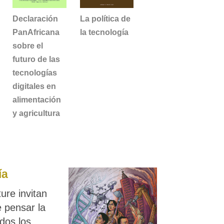
Declaración
La política de
PanAfricana
la tecnología
sobre el
futuro de las
tecnologías
digitales en
alimentación
y agricultura
ía
ure invitan
e pensar la
odos los