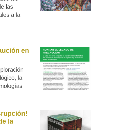
de las
les a la
aución en
ploración
ógico, la
cnologías
srupción!
de la