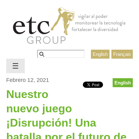
Jump to navigation
Buscar
English
Français
Formulario de búsqueda
☰
Febrero 12, 2021
English
Nuestro
nuevo juego
¡Disrupción! Una
batalla por el futuro de