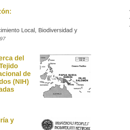
zón:
miento Local, Biodiversidad y
997
erca del
Tejido
acional de
dos (NIH)
tadas
ría y