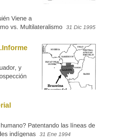
uién Viene a
smo vs. Multilateralismo
31 Dic 1995
..Informe
uador, y
rospección
rial
 humano? Patentando las líneas de
es indígenas
31 Ene 1994