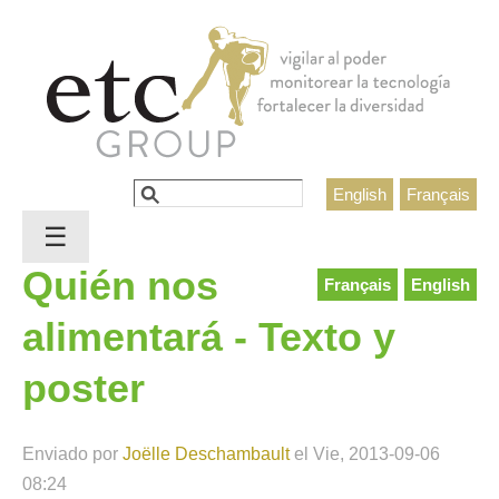
Jump to navigation
Buscar
English
Français
Formulario de búsqueda
☰
Quién nos
Français
English
alimentará - Texto y
poster
Enviado por
Joëlle Deschambault
el
Vie, 2013-09-06
08:24