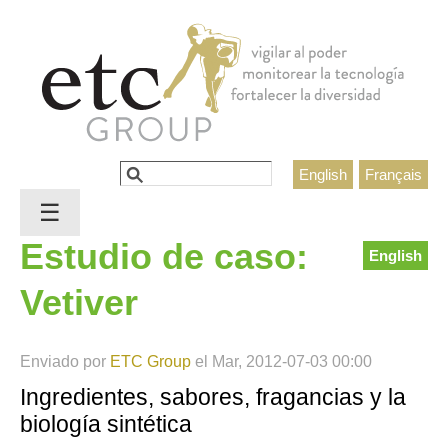
Jump to navigation
Buscar
English
Français
Formulario de búsqueda
☰
Estudio de caso:
English
Vetiver
Enviado por
ETC Group
el
Mar, 2012-07-03 00:00
Ingredientes, sabores, fragancias y la
biología sintética