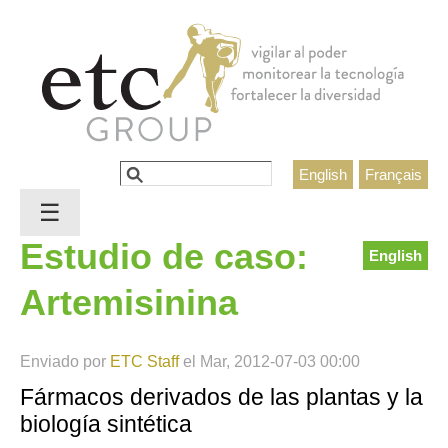
Jump to navigation
Buscar
English
Français
Formulario de búsqueda
☰
Estudio de caso:
English
Artemisinina
Enviado por
ETC Staff
el
Mar, 2012-07-03 00:00
Fármacos derivados de las plantas y la
biología sintética