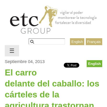
Jump to navigation
Buscar
English
Français
Formulario de búsqueda
☰
Septiembre 04, 2013
English
El carro
delante del caballo: los
cárteles de la
agricultura trastornan