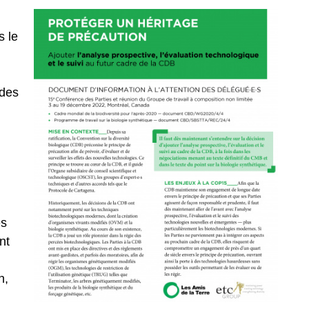
s le
 des
es
nt
n,