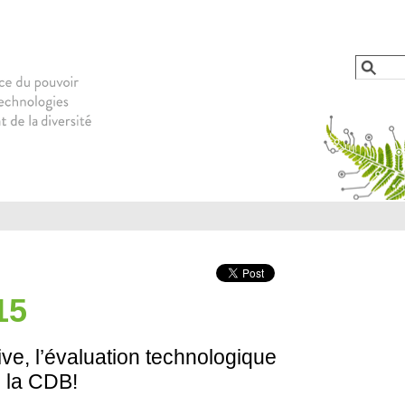
Jump to navigation
Reche
Form
15
ive, l’évaluation technologique
e la CDB!