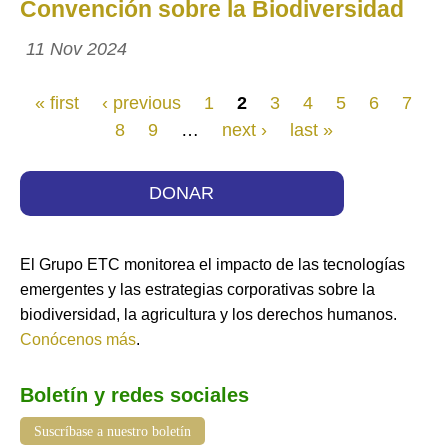
Convención sobre la Biodiversidad
11 Nov 2024
Páginas
« first
‹ previous
1
2
3
4
5
6
7
8
9
…
next ›
last »
DONAR
El Grupo ETC monitorea el impacto de las tecnologías
emergentes y las estrategias corporativas sobre la
biodiversidad, la agricultura y los derechos humanos.
Conócenos más
.
Boletín y redes sociales
Suscríbase a nuestro boletín