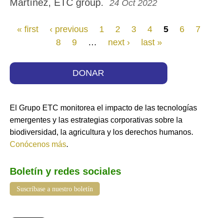
Martínez, ETC group.
24 Oct 2022
Páginas
« first
‹ previous
1
2
3
4
5
6
7
8
9
…
next ›
last »
DONAR
El Grupo ETC monitorea el impacto de las tecnologías
emergentes y las estrategias corporativas sobre la
biodiversidad, la agricultura y los derechos humanos.
Conócenos más
.
Boletín y redes sociales
Suscríbase a nuestro boletín