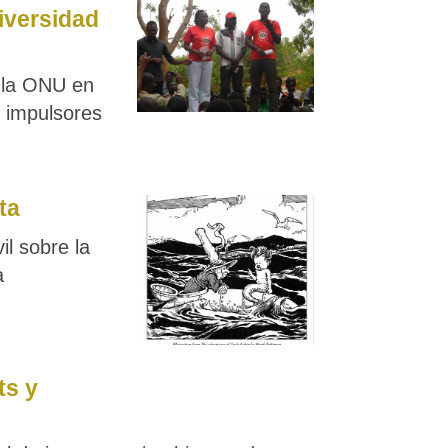
iversidad
e la ONU en
e impulsores
ta
l sobre la
a
ts y