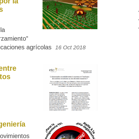
por la
s
la
orzamiento”
licaciones agrícolas
16 Oct 2018
entre
tos
geniería
ovimientos