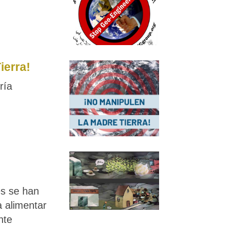
ierra!
ría
s se han
 alimentar
nte