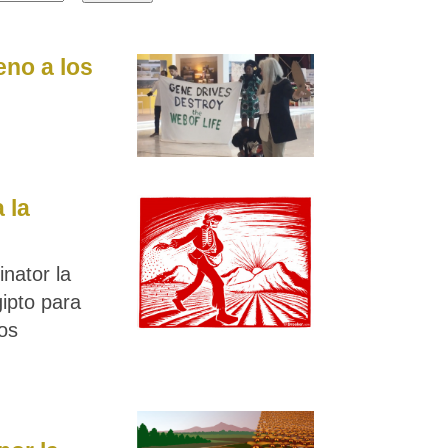
eno a los
 la
nator la
gipto para
os