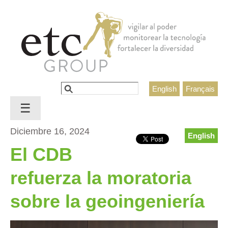
Jump to navigation
Buscar
English
Français
Formulario de búsqueda
☰
Diciembre 16, 2024
English
El CDB
refuerza la moratoria
sobre la geoingeniería