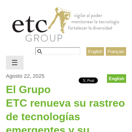
Jump to navigation
Buscar
English
Français
Formulario de búsqueda
☰
Agosto 22, 2025
English
El Grupo
ETC renueva su rastreo
de tecnologías
emergentes y su