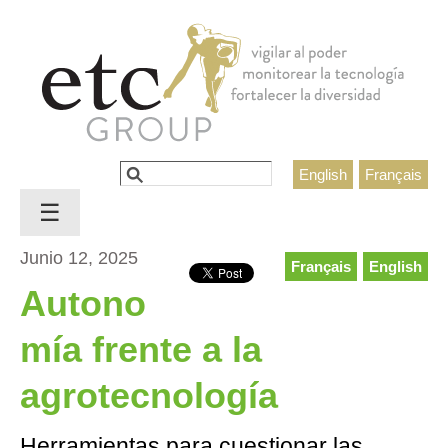
Jump to navigation
Buscar
English
Français
Formulario de búsqueda
☰
Junio 12, 2025
Français
English
Autono
mía frente a la
agrotecnología
Herramientas para cuestionar las