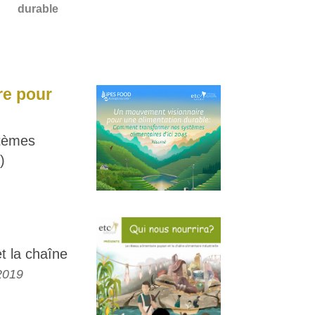
durable
re pour
tèmes
)
t la chaîne
2019