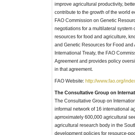
improve agricultural productivity, bette
contribute to the growth of the world 
FAO Commission on Genetic Resources
negotiations for a multilateral system
resources for food and agriculture, kn
and Genetic Resources for Food and Ag
International Treaty, the FAO Commi
Agreement and provides policy oversi
in that agreement.
FAO Website:
http://www.fao.org/ind
The Consultative Group on Internat
The Consultative Group on Internatio
informal network of 16 international 
aprroximately 600,000 agricultural seed
agricultural research body in the Sout
development policies for resource-poo