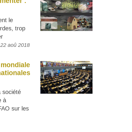
imenter :
nt le
rdes, trop
er
22 aoû 2018
n mondiale
nationales
 société
e à
 FAO sur les