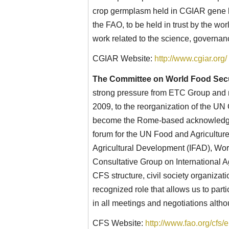
crop germplasm held in CGIAR gene b
the FAO, to be held in trust by the w
work related to the science, governan
CGIAR Website:
http://www.cgiar.org/
The Committee on World Food Secu
strong pressure from ETC Group and m
2009, to the reorganization of the U
become the Rome-based acknowledge
forum for the UN Food and Agriculture
Agricultural Development (IFAD), Wo
Consultative Group on International A
CFS structure, civil society organiza
recognized role that allows us to par
in all meetings and negotiations alth
CFS Website:
http://www.fao.org/cfs/e