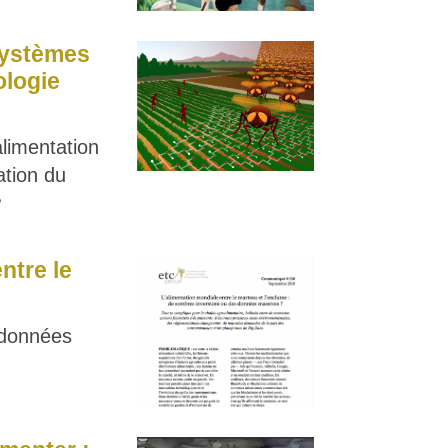
systèmes
ologie
limentation
sation du
8
ntre le
données