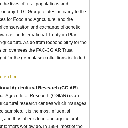
r the lives of rural populations and
economy. ETC Group relates primarily to the
 for Food and Agriculture, and the
 of conservation and exchange of genetic
own as the International Treaty on Plant
riculture. Aside from responsibility for the
ssion oversees the FAO-CGIAR Trust
ght for the germplasm collections included
ex_en.htm
ional Agricultural Research (CGIAR):
nal Agricultural Research (CGIAR) is an
agricultural research centres which manages
 samples. It is the most influential
h, and thus affects food and agricultural
r farmers worldwide. In 1994, most of the