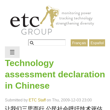
Jump to navigation
Search
Français
Español
Search form
☰
Technology
assessment declaration
in Chinese
Submitted by
ETC Staff
on
Thu, 2009-12-03 23:00
让我们三思而行 公民社会呼吁技术评估