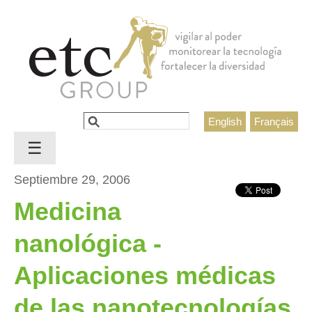
Jump to navigation
Buscar
English
Français
Formulario de búsqueda
☰
Septiembre 29, 2006
Medicina
nanológica -
Aplicaciones médicas
de las nanotecnologías