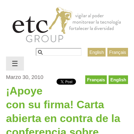
Jump to navigation
Buscar
English
Français
Formulario de búsqueda
☰
Marzo 30, 2010
Français
English
¡Apoye
con su firma! Carta
abierta en contra de la
conferencia sobre