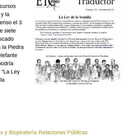
ecursos
y la
enso el 3
e siete
uscado
a la Piedra
lefante
podría
o “La Ley
la
s y Biopiratería
Relaciones Públicas