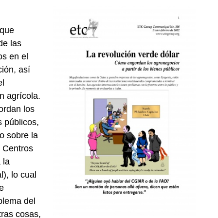
 que
de las
os en el
ción, así
el
n agrícola.
ordan los
s públicos,
o sobre la
s Centros
 la
), lo cual
e
blema del
tras cosas,