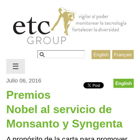
Jump to navigation
Buscar
English
Français
Formulario de búsqueda
☰
Julio 06, 2016
English
Premios
Nobel al servicio de
Monsanto y Syngenta
A propósito de la carta para promover