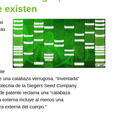
 existen
as
las
nte
una calabaza verrugosa, “inventada”
adotecnia de la Siegers Seed Company
d de patente reclama una “calabaza
a externa incluye al menos una
ra externa del cuerpo.”