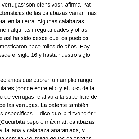
verrugas’ son ofensivos”, afirma Pat
terísticas de las calabazas varían más
tal en la tierra. Algunas calabazas
enen algunas irregularidades y otras
 así ha sido desde que los pueblos
omesticaron hace miles de años. Hay
de el siglo 16 y hasta nuestro siglo
5 reclamos que cubren un amplio rango
ulares (donde entre el 5 y el 50% de la
o de verrugas relativo a la superficie de
 de las verrugas. La patente también
 específicas —dice que la “invención”
n (Cucurbita pepo o máxima), calabazas
a italiana y calabaza anaranjada, y
a semilla y el tejido de las calabazas