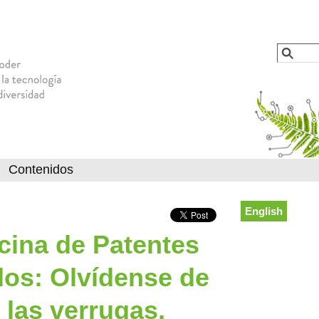
Jump to navigation
Busca
Formu
Contenidos
English
icina de Patentes
os: Olvídense de
 las verrugas,