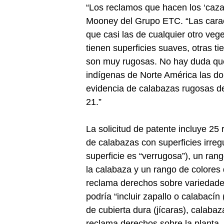
“Los reclamos que hacen los ‘caza 
Mooney del Grupo ETC. “Las carac
que casi las de cualquier otro vege
tienen superficies suaves, otras ti
son muy rugosas. No hay duda que
indígenas de Norte América las d
evidencia de calabazas rugosas des
21.”
La solicitud de patente incluye 2
de calabazas con superficies irreg
superficie es “verrugosa”), un rang
la calabaza y un rango de colores
reclama derechos sobre variedades
podría “incluir zapallo o calabací
de cubierta dura (jícaras), calabaz
reclama derechos sobre la planta, l