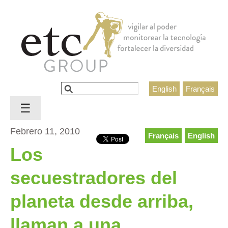
Jump to navigation
Buscar
English
Français
Formulario de búsqueda
☰
Febrero 11, 2010
Français
English
Los
secuestradores del
planeta desde arriba,
llaman a una