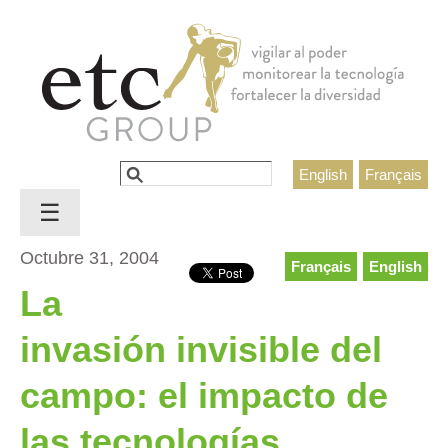
Jump to navigation
Buscar
English
Français
Formulario de búsqueda
☰
Octubre 31, 2004
Français
English
La
invasión invisible del
campo: el impacto de
las tecnologías