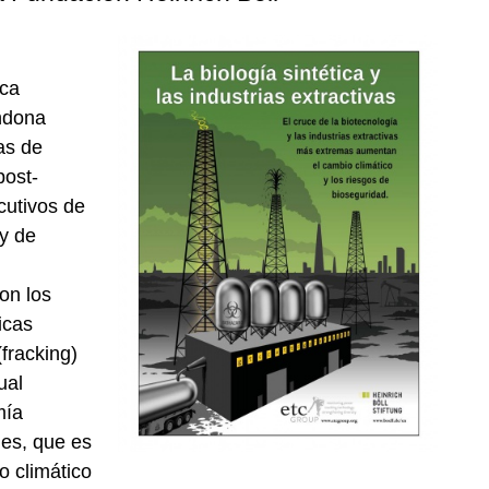
ica
andona
as de
post-
cutivos de
 y de
on los
icas
(fracking)
ual
mía
les, que es
o climático