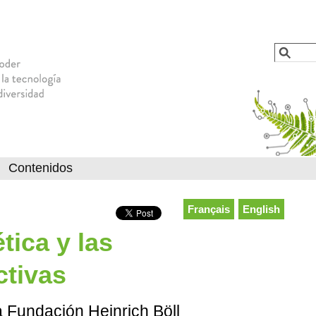
Jump to navigation
Busca
Formu
Contenidos
Français
English
tica y las
ctivas
a Fundación Heinrich Böll