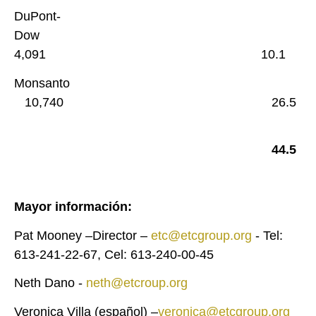
DuPont-
Dow
4,091 10.1
Monsanto
10,740 26.5
44.5
Mayor información:
Pat Mooney –Director –
etc@etcgroup.org
- Tel:
613-241-22-67, Cel: 613-240-00-45
Neth Dano -
neth@etcroup.org
Veronica Villa (español) –
veronica@etcgroup.org