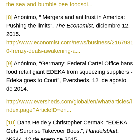
the-sea-and-bumble-bee-foodsdi...
[8]
Anónimo, “ Mergers and antitrust in America:
Pushing the limits”,
The Economist
, diciembre 12,
2015.
http://www.economist.com/news/business/2167981
0-frenzy-deals-awakening-a...
[9]
Anónimo, “Germany: Federal Cartel Office bans
food retail giant EDEKA from squeezing suppliers -
Edeka goes to Court”, Eversheds, 12 de agosto
de 2014.
http://www.eversheds.com/global/en/what/articles/i
ndex.page?ArticleID=en...
[10]
Dana Heide y Christopher Cermak, “EDEKA
Gets Surprise Takevoer Boost”,
Handelsblatt
,
Nº344, 12 de enero de 2015.