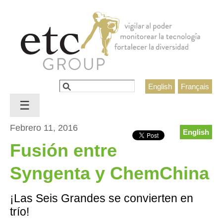
Jump to navigation
Buscar
English
Français
Formulario de búsqueda
☰
Febrero 11, 2016
English
Fusión entre
Syngenta y ChemChina
¡Las Seis Grandes se convierten en
trío!