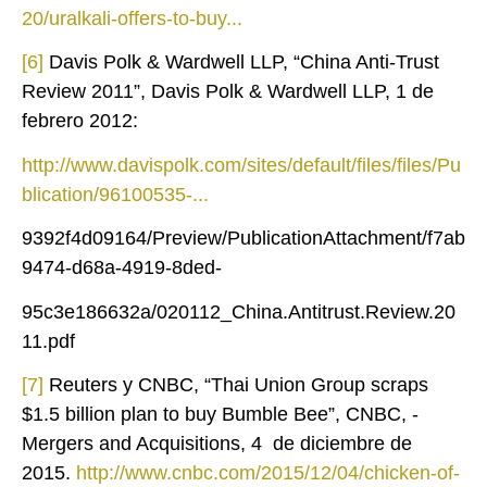
20/uralkali-offers-to-buy...
[6]
Davis Polk & Wardwell LLP, “China Anti-Trust
Review 2011”, Davis Polk & Wardwell LLP, 1 de
febrero 2012:
http://www.davispolk.com/sites/default/files/files/Pu
blication/96100535-...
9392f4d09164/Preview/PublicationAttachment/f7ab
9474-d68a-4919-8ded-
95c3e186632a/020112_China.Antitrust.Review.20
11.pdf
[7]
Reuters y CNBC, “Thai Union Group scraps
$1.5 billion plan to buy Bumble Bee”, CNBC, -
Mergers and Acquisitions, 4 de diciembre de
2015.
http://www.cnbc.com/2015/12/04/chicken-of-