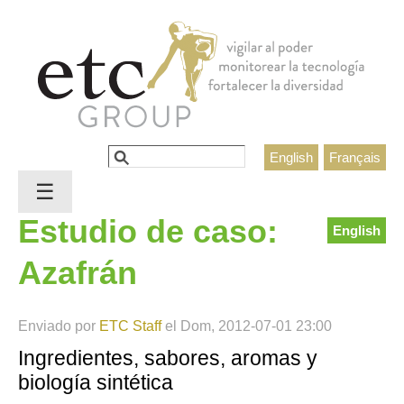
Jump to navigation
Buscar
English
Français
Formulario de búsqueda
☰
Estudio de caso:
English
Azafrán
Enviado por
ETC Staff
el
Dom, 2012-07-01 23:00
Ingredientes, sabores, aromas y
biología sintética