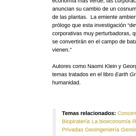
economía más verde, las corporac
anuncian su cambio de un cosnumo
de las plantas. La emiente ambien
prólogo que esta investigación “de
corporativas muy perturbadoras, 
se convertirán en el campo de bata
vienen.”
Autores como Naomi Klein y Georg
temas tratados en el libro
Earth G
humanidad.
Temas relacionados:
Concent
Biopiratería
La bioeconomía
R
Privadas
Geoingeniería
Genóm