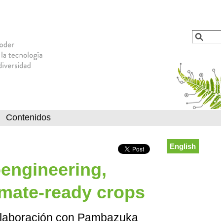
Jump to navigation
Busca
Formu
Contenidos
English
engineering,
mate-ready crops
olaboración con Pambazuka