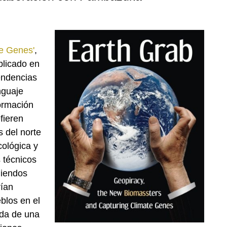
e Genes'
,
blicado en
endencias
nguaje
formación
fieren
s del norte
cológica y
 técnicos
miendos
rían
blos en el
eda de una