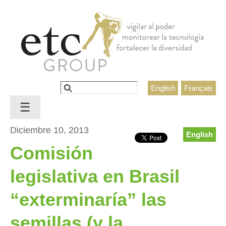
Jump to navigation
Buscar
English
Français
Formulario de búsqueda
☰
Diciembre 10, 2013
English
Comisión
legislativa en Brasil
“exterminaría” las
semillas (y la