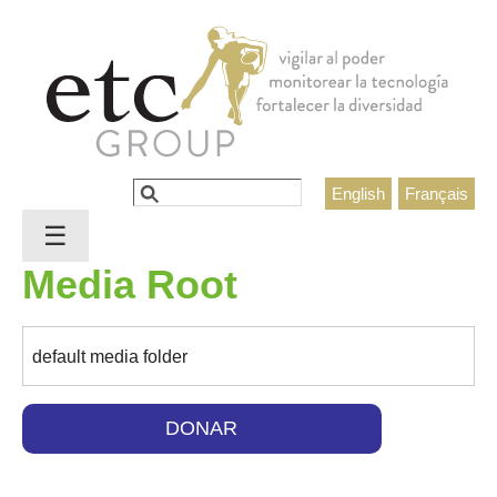
Jump to navigation
Buscar
English
Français
Formulario de búsqueda
☰
Media Root
default media folder
DONAR